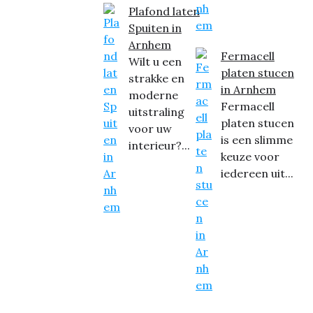
Plafond laten
Spuiten in
Arnhem
Fermacell
Wilt u een
platen stucen
strakke en
in Arnhem
moderne
Fermacell
uitstraling
platen stucen
voor uw
is een slimme
interieur?...
keuze voor
iedereen uit...