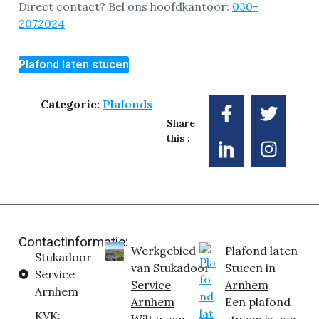
Direct contact? Bel ons hoofdkantoor:
030-
2072024
Plafond laten stucen
Categorie:
Plafonds
Share
this :
Contactinformatie:
Werkgebied
Plafond laten
Stukadoor
van Stukadoor
Stucen in
Service
Service
Arnhem
Arnhem
Arnhem
Een plafond
KVK: