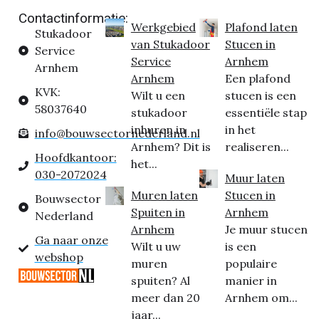
Contactinformatie:
Werkgebied
Plafond laten
Stukadoor
van Stukadoor
Stucen in
Service
Service
Arnhem
Arnhem
Arnhem
Een plafond
KVK:
Wilt u een
stucen is een
58037640
stukadoor
essentiële stap
inhuren in
in het
info@bouwsectornederland.nl
Arnhem? Dit is
realiseren...
Hoofdkantoor:
het...
030-2072024
Muur laten
Muren laten
Stucen in
Bouwsector
Spuiten in
Arnhem
Nederland
Arnhem
Je muur stucen
Ga naar onze
Wilt u uw
is een
webshop
muren
populaire
spuiten? Al
manier in
meer dan 20
Arnhem om...
jaar...