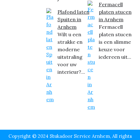
Fermacell
Plafond laten
platen stucen
Spuiten in
in Arnhem
Arnhem
Fermacell
Wilt u een
platen stucen
strakke en
is een slimme
moderne
keuze voor
uitstraling
iedereen uit...
voor uw
interieur?...
Copyright © 2024 Stukadoor Service Arnhem, All rights