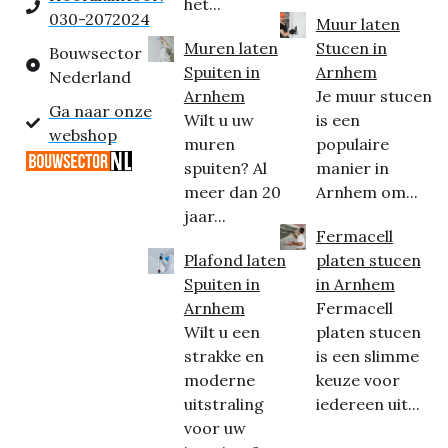
het...
030-2072024
Muur laten
Muren laten
Stucen in
Bouwsector
Spuiten in
Arnhem
Nederland
Arnhem
Je muur stucen
Ga naar onze
Wilt u uw
is een
webshop
muren
populaire
spuiten? Al
manier in
meer dan 20
Arnhem om...
jaar...
Fermacell
Plafond laten
platen stucen
Spuiten in
in Arnhem
Arnhem
Fermacell
Wilt u een
platen stucen
strakke en
is een slimme
moderne
keuze voor
uitstraling
iedereen uit...
voor uw