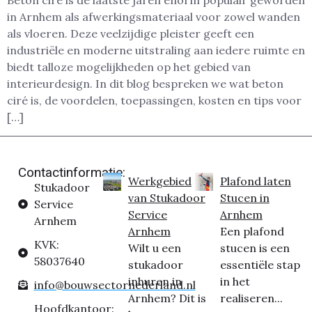
Beton ciré is de laatste jaren enorm populair geworden
in Arnhem als afwerkingsmateriaal voor zowel wanden
als vloeren. Deze veelzijdige pleister geeft een
industriële en moderne uitstraling aan iedere ruimte en
biedt talloze mogelijkheden op het gebied van
interieurdesign. In dit blog bespreken we wat beton
ciré is, de voordelen, toepassingen, kosten en tips voor
[…]
Contactinformatie:
Werkgebied
Plafond laten
Stukadoor
van Stukadoor
Stucen in
Service
Service
Arnhem
Arnhem
Arnhem
Een plafond
KVK:
Wilt u een
stucen is een
58037640
stukadoor
essentiële stap
inhuren in
in het
info@bouwsectornederland.nl
Arnhem? Dit is
realiseren...
Hoofdkantoor: