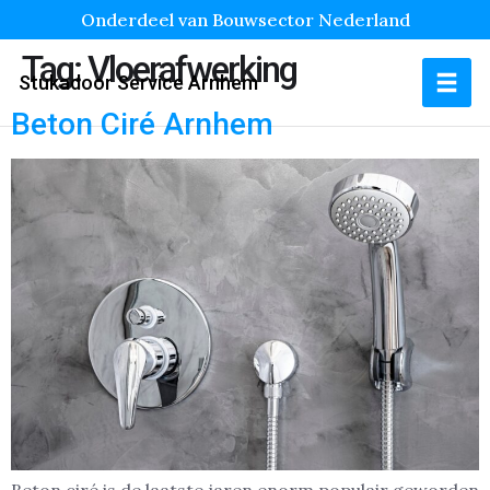
Onderdeel van Bouwsector Nederland
Tag:
Vloerafwerking
Stukadoor Service Arnhem
Beton Ciré Arnhem