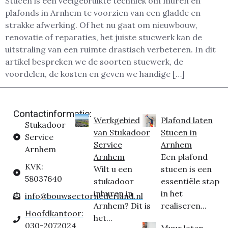
Stucen is een veelgebruikte techniek om muren en
plafonds in Arnhem te voorzien van een gladde en
strakke afwerking. Of het nu gaat om nieuwbouw,
renovatie of reparaties, het juiste stucwerk kan de
uitstraling van een ruimte drastisch verbeteren. In dit
artikel bespreken we de soorten stucwerk, de
voordelen, de kosten en geven we handige […]
Contactinformatie:
Werkgebied
Plafond laten
Stukadoor
van Stukadoor
Stucen in
Service
Service
Arnhem
Arnhem
Arnhem
Een plafond
KVK:
Wilt u een
stucen is een
58037640
stukadoor
essentiële stap
inhuren in
in het
info@bouwsectornederland.nl
Arnhem? Dit is
realiseren...
Hoofdkantoor:
het...
030-2072024