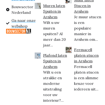
Muur laten
Muren laten
Stucen in
Bouwsector
Spuiten in
Arnhem
Nederland
Arnhem
Je muur stucen
Ga naar onze
Wilt u uw
is een
webshop
muren
populaire
spuiten? Al
manier in
meer dan 20
Arnhem om...
jaar...
Fermacell
Plafond laten
platen stucen
Spuiten in
in Arnhem
Arnhem
Fermacell
Wilt u een
platen stucen
strakke en
is een slimme
moderne
keuze voor
uitstraling
iedereen uit...
voor uw
interieur?...