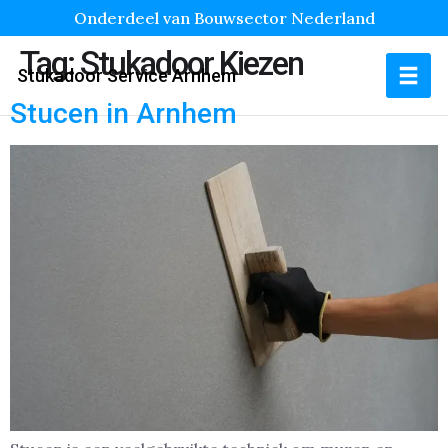
Onderdeel van Bouwsector Nederland
Tag:
Stukadoor Kiezen
Stukadoor Service Arnhem
Stucen in Arnhem