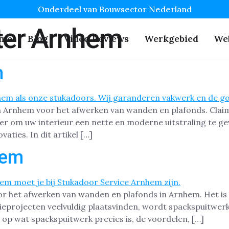
Onderdeel van Bouwsector Nederland
ter Arnhem
me
Blog
Video Reviews
Werkgebied
We
m
in Arnhem voor het afwerken van wanden en plafonds. Clai
ier om uw interieur een nette en moderne uitstraling te g
aties. In dit artikel […]
hem
r het afwerken van wanden en plafonds in Arnhem. Het is 
eprojecten veelvuldig plaatsvinden, wordt spackspuitwerk
n op wat spackspuitwerk precies is, de voordelen, […]