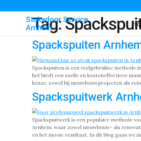
Tag:
Spackspui
Stukadoor Service
Ho
Arnhem
Spackspuiten Arnhe
Spackspuiten is een veelgebruikte methode 
het biedt een snelle en kosteneffectieve man
keuze, zowel bij nieuwbouwprojecten als renov
Spackspuitwerk Arn
Spackspuitwerk is een populaire methode voo
Arnhem, waar zowel nieuwbouw- als renovati
en het mooie resultaat. In dit blog gaan we i