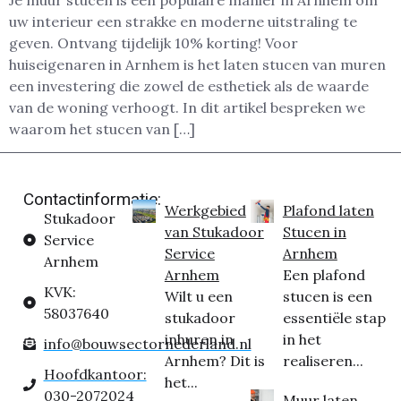
uw interieur een strakke en moderne uitstraling te
geven. Ontvang tijdelijk 10% korting! Voor
huiseigenaren in Arnhem is het laten stucen van muren
een investering die zowel de esthetiek als de waarde
van de woning verhoogt. In dit artikel bespreken we
waarom het stucen van […]
Contactinformatie:
Werkgebied
Plafond laten
Stukadoor
van Stukadoor
Stucen in
Service
Service
Arnhem
Arnhem
Arnhem
Een plafond
KVK:
Wilt u een
stucen is een
58037640
stukadoor
essentiële stap
inhuren in
in het
info@bouwsectornederland.nl
Arnhem? Dit is
realiseren...
Hoofdkantoor:
het...
030-2072024
Muur laten