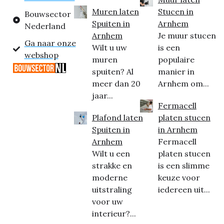
Muren laten
Stucen in
Bouwsector
Spuiten in
Arnhem
Nederland
Arnhem
Je muur stucen
Ga naar onze
Wilt u uw
is een
webshop
muren
populaire
spuiten? Al
manier in
meer dan 20
Arnhem om...
jaar...
Fermacell
Plafond laten
platen stucen
Spuiten in
in Arnhem
Arnhem
Fermacell
Wilt u een
platen stucen
strakke en
is een slimme
moderne
keuze voor
uitstraling
iedereen uit...
voor uw
interieur?...