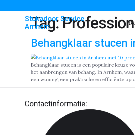
Tag:
Professio
Stukadoor Service
Ho
Arnhem
Behangklaar stucen 
Behangklaar stucen is een populaire keuze v
het aanbrengen van behang. In Arnhem, waar 
een woning, een praktische en efficiënte opl
Contactinformatie: