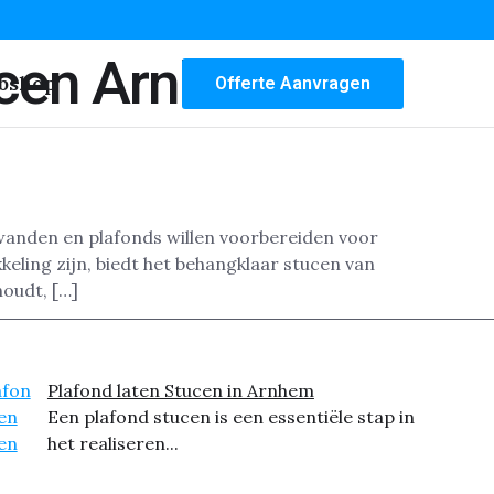
ucen Arnhem
bshop
Offerte Aanvragen
 wanden en plafonds willen voorbereiden voor
ling zijn, biedt het behangklaar stucen van
houdt, […]
Plafond laten Stucen in Arnhem
Een plafond stucen is een essentiële stap in
het realiseren...