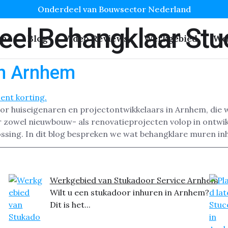
Onderdeel van Bouwsector Nederland
neel Behangklaar St
me
Blog
Video Reviews
Werkgebied
We
in Arnhem
oor huiseigenaren en projectontwikkelaars in Arnhem, die
zowel nieuwbouw- als renovatieprojecten volop in ontwikke
ossing. In dit blog bespreken we wat behangklare muren in
Werkgebied van Stukadoor Service Arnhem
Wilt u een stukadoor inhuren in Arnhem?
Dit is het...