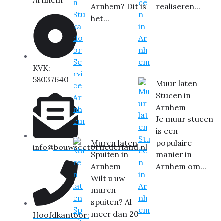
Arnhem? Dit is
realiseren...
het...
KVK:
58037640
Muur laten
Stucen in
Arnhem
Je muur stucen
is een
Muren laten
populaire
info@bouwsectornederland.nl
Spuiten in
manier in
Arnhem
Arnhem om...
Wilt u uw
muren
spuiten? Al
meer dan 20
Hoofdkantoor: