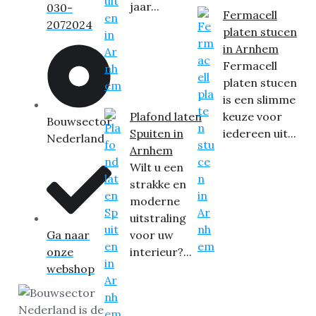
jaar...
030-
Fermacell
2072024
platen stucen
in Arnhem
Fermacell
platen stucen
is een slimme
Plafond laten
keuze voor
Bouwsector
Spuiten in
iedereen uit...
Nederland
Arnhem
Wilt u een
strakke en
moderne
uitstraling
Ga naar
voor uw
onze
interieur?...
webshop