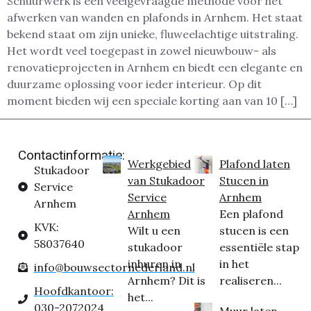
Schuurwerk is een veelgevraagde methode voor het
afwerken van wanden en plafonds in Arnhem. Het staat
bekend staat om zijn unieke, fluweelachtige uitstraling.
Het wordt veel toegepast in zowel nieuwbouw- als
renovatieprojecten in Arnhem en biedt een elegante en
duurzame oplossing voor ieder interieur. Op dit
moment bieden wij een speciale korting aan van 10 […]
Contactinformatie:
Werkgebied
Plafond laten
Stukadoor
van Stukadoor
Stucen in
Service
Service
Arnhem
Arnhem
Arnhem
Een plafond
KVK:
Wilt u een
stucen is een
58037640
stukadoor
essentiële stap
inhuren in
in het
info@bouwsectornederland.nl
Arnhem? Dit is
realiseren...
Hoofdkantoor:
het...
030-2072024