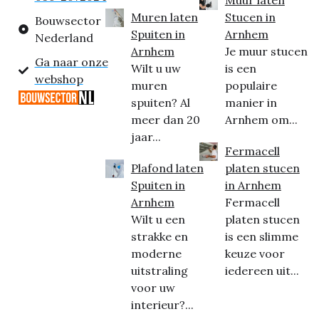
Muur laten
Muren laten
Stucen in
Bouwsector
Spuiten in
Arnhem
Nederland
Arnhem
Je muur stucen
Ga naar onze
Wilt u uw
is een
webshop
muren
populaire
spuiten? Al
manier in
meer dan 20
Arnhem om...
jaar...
Fermacell
Plafond laten
platen stucen
Spuiten in
in Arnhem
Arnhem
Fermacell
Wilt u een
platen stucen
strakke en
is een slimme
moderne
keuze voor
uitstraling
iedereen uit...
voor uw
interieur?...