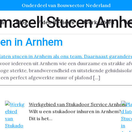
Onderdeel van Bouwsector Nederland
rmacell Stucen Arn
me
Blog
Video Reviews
Werkgebied
We
cen in Arnhem
 voor iedereen uit Arnhem wie een duurzame en strakke af
oge sterkte, brandwerendheid en uitstekende geluidsisola
 een perfect afgewerkte muur of plafond […]
Werkgebied van Stukadoor Service Arnhem
Wilt u een stukadoor inhuren in Arnhem?
Dit is het...