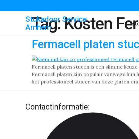
Tag:
Kosten Fe
Stukadoor Service
Ho
Arnhem
Fermacell platen stu
Fermacell platen stucen is een slimme keuze
Fermacell platen zijn populair vanwege hun h
het professioneel stucen van deze platen om
Contactinformatie: