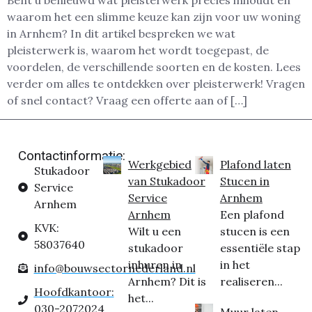
Bent u benieuwd wat pleisterwerk precies inhoudt en
waarom het een slimme keuze kan zijn voor uw woning
in Arnhem? In dit artikel bespreken we wat
pleisterwerk is, waarom het wordt toegepast, de
voordelen, de verschillende soorten en de kosten. Lees
verder om alles te ontdekken over pleisterwerk! Vragen
of snel contact? Vraag een offerte aan of […]
Contactinformatie:
Werkgebied
Plafond laten
Stukadoor
van Stukadoor
Stucen in
Service
Service
Arnhem
Arnhem
Arnhem
Een plafond
KVK:
Wilt u een
stucen is een
58037640
stukadoor
essentiële stap
inhuren in
in het
info@bouwsectornederland.nl
Arnhem? Dit is
realiseren...
Hoofdkantoor:
het...
030-2072024
Muur laten