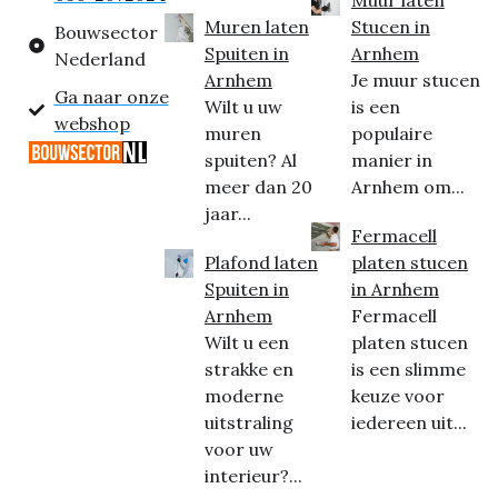
Muren laten
Stucen in
Bouwsector
Spuiten in
Arnhem
Nederland
Arnhem
Je muur stucen
Ga naar onze
Wilt u uw
is een
webshop
muren
populaire
spuiten? Al
manier in
meer dan 20
Arnhem om...
jaar...
Fermacell
Plafond laten
platen stucen
Spuiten in
in Arnhem
Arnhem
Fermacell
Wilt u een
platen stucen
strakke en
is een slimme
moderne
keuze voor
uitstraling
iedereen uit...
voor uw
interieur?...