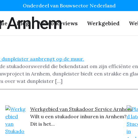
Onderdeel van Bouwsector Nederland
er Arnhem
me
Blog
Video Reviews
Werkgebied
We
 de stukadoorswereld die bekendstaat om zijn efficiënte en
wproject in Arnhem, dunpleister biedt een strakke en glad
les over wat dunpleister […]
Werkgebied van Stukadoor Service Arnhem
Wilt u een stukadoor inhuren in Arnhem?
Dit is het...