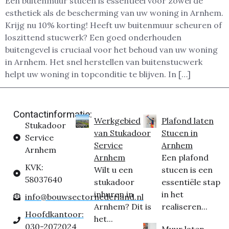
Een buitenmuur stucen is essentieel voor zowel de
esthetiek als de bescherming van uw woning in Arnhem.
Krijg nu 10% korting! Heeft uw buitenmuur scheuren of
loszittend stucwerk? Een goed onderhouden
buitengevel is cruciaal voor het behoud van uw woning
in Arnhem. Het snel herstellen van buitenstucwerk
helpt uw woning in topconditie te blijven. In […]
Contactinformatie:
Werkgebied
Plafond laten
Stukadoor
van Stukadoor
Stucen in
Service
Service
Arnhem
Arnhem
Arnhem
Een plafond
KVK:
Wilt u een
stucen is een
58037640
stukadoor
essentiële stap
inhuren in
in het
info@bouwsectornederland.nl
Arnhem? Dit is
realiseren...
Hoofdkantoor:
het...
030-2072024