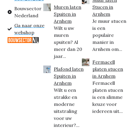
Muur laten
Muren laten
Stucen in
Bouwsector
Spuiten in
Arnhem
Nederland
Arnhem
Je muur stucen
Ga naar onze
Wilt u uw
is een
webshop
muren
populaire
spuiten? Al
manier in
meer dan 20
Arnhem om...
jaar...
Fermacell
Plafond laten
platen stucen
Spuiten in
in Arnhem
Arnhem
Fermacell
Wilt u een
platen stucen
strakke en
is een slimme
moderne
keuze voor
uitstraling
iedereen uit...
voor uw
interieur?...