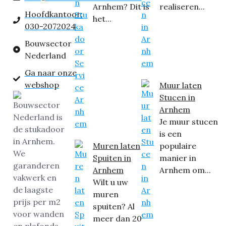
Arnhem? Dit is
realiseren...
Hoofdkantoor:
het...
030-2072024
Bouwsector
Nederland
Ga naar onze
webshop
Muur laten
Stucen in
Arnhem
Je muur stucen
is een
Muren laten
populaire
Spuiten in
manier in
Arnhem
Arnhem om...
Wilt u uw
muren
spuiten? Al
meer dan 20