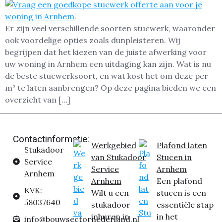
Er zijn veel verschillende soorten stucwerk, waaronder
ook voordelige opties zoals dunpleisteren. Wij
begrijpen dat het kiezen van de juiste afwerking voor
uw woning in Arnhem een uitdaging kan zijn. Wat is nu
de beste stucwerksoort, en wat kost het om deze per
m² te laten aanbrengen? Op deze pagina bieden we een
overzicht van […]
Contactinformatie:
Werkgebied
Plafond laten
Stukadoor
van Stukadoor
Stucen in
Service
Service
Arnhem
Arnhem
Arnhem
Een plafond
KVK:
Wilt u een
stucen is een
58037640
stukadoor
essentiële stap
inhuren in
in het
info@bouwsectornederland.nl