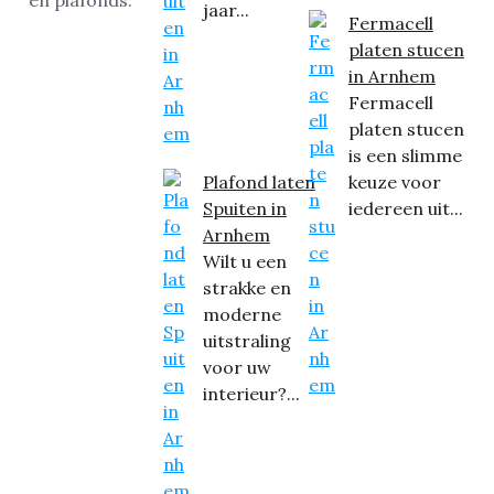
jaar...
Fermacell
platen stucen
in Arnhem
Fermacell
platen stucen
is een slimme
Plafond laten
keuze voor
Spuiten in
iedereen uit...
Arnhem
Wilt u een
strakke en
moderne
uitstraling
voor uw
interieur?...