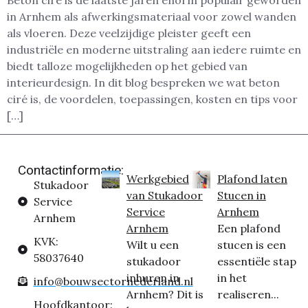
Beton ciré is de laatste jaren enorm populair geworden
in Arnhem als afwerkingsmateriaal voor zowel wanden
als vloeren. Deze veelzijdige pleister geeft een
industriële en moderne uitstraling aan iedere ruimte en
biedt talloze mogelijkheden op het gebied van
interieurdesign. In dit blog bespreken we wat beton
ciré is, de voordelen, toepassingen, kosten en tips voor
[…]
Contactinformatie:
Werkgebied
Plafond laten
Stukadoor
van Stukadoor
Stucen in
Service
Service
Arnhem
Arnhem
Arnhem
Een plafond
KVK:
Wilt u een
stucen is een
58037640
stukadoor
essentiële stap
inhuren in
in het
info@bouwsectornederland.nl
Arnhem? Dit is
realiseren...
Hoofdkantoor: