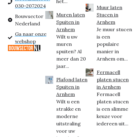
het...
030-2072024
Muur laten
Muren laten
Stucen in
Bouwsector
Spuiten in
Arnhem
Nederland
Arnhem
Je muur stucen
Ga naar onze
Wilt u uw
is een
webshop
muren
populaire
spuiten? Al
manier in
meer dan 20
Arnhem om...
jaar...
Fermacell
Plafond laten
platen stucen
Spuiten in
in Arnhem
Arnhem
Fermacell
Wilt u een
platen stucen
strakke en
is een slimme
moderne
keuze voor
uitstraling
iedereen uit...
voor uw