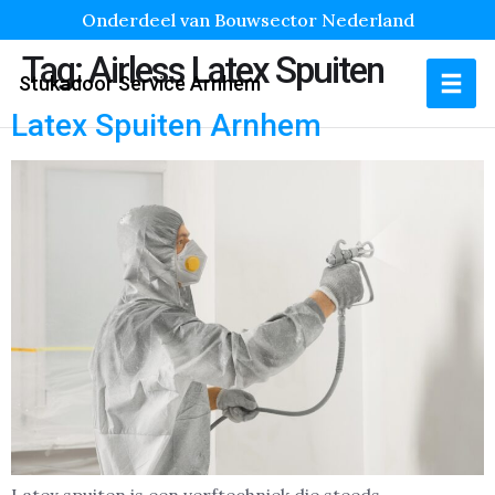
Onderdeel van Bouwsector Nederland
Tag:
Airless Latex Spuiten
Stukadoor Service Arnhem
Latex Spuiten Arnhem