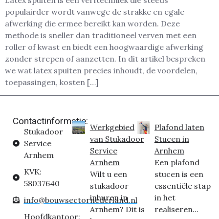
Latex spuiten is een verftechniek die steeds
populairder wordt vanwege de strakke en egale
afwerking die ermee bereikt kan worden. Deze
methode is sneller dan traditioneel verven met een
roller of kwast en biedt een hoogwaardige afwerking
zonder strepen of aanzetten. In dit artikel bespreken
we wat latex spuiten precies inhoudt, de voordelen,
toepassingen, kosten […]
Contactinformatie:
Werkgebied
Plafond laten
Stukadoor
van Stukadoor
Stucen in
Service
Service
Arnhem
Arnhem
Arnhem
Een plafond
KVK:
Wilt u een
stucen is een
58037640
stukadoor
essentiële stap
inhuren in
in het
info@bouwsectornederland.nl
Arnhem? Dit is
realiseren...
Hoofdkantoor: