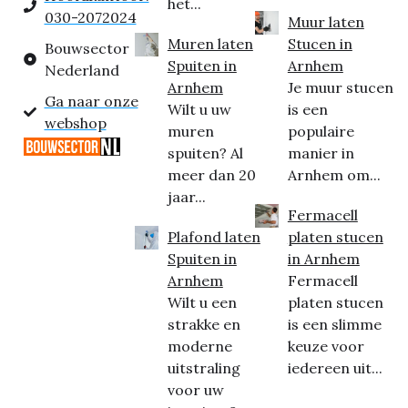
het...
030-2072024
Muur laten
Muren laten
Stucen in
Bouwsector
Spuiten in
Arnhem
Nederland
Arnhem
Je muur stucen
Ga naar onze
Wilt u uw
is een
webshop
muren
populaire
spuiten? Al
manier in
meer dan 20
Arnhem om...
jaar...
Fermacell
Plafond laten
platen stucen
Spuiten in
in Arnhem
Arnhem
Fermacell
Wilt u een
platen stucen
strakke en
is een slimme
moderne
keuze voor
uitstraling
iedereen uit...
voor uw